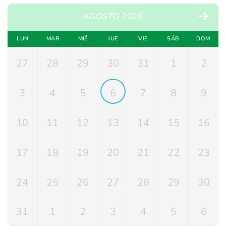
Book
AGOSTO 2026
Appointment
LUN
MAR
MIÉ
JUE
VIE
SÁB
DOM
1
27
28
29
30
31
1
2
3
4
5
6
7
8
9
10
11
12
13
14
15
16
17
18
19
20
21
22
23
24
25
26
27
28
29
30
31
1
2
3
4
5
6