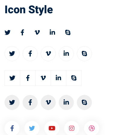
Social
Icon Style
Networks