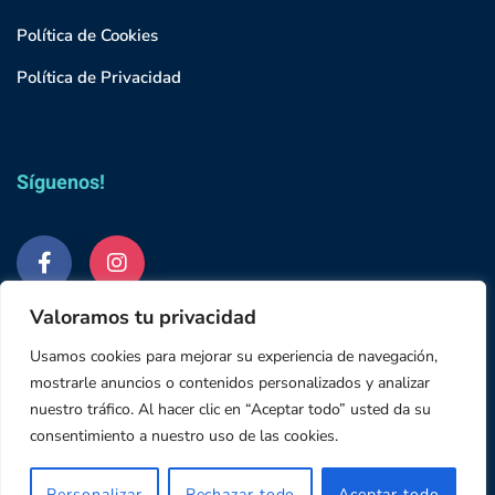
Política de Cookies
Política de Privacidad
Síguenos!
Valoramos tu privacidad
Usamos cookies para mejorar su experiencia de navegación,
mostrarle anuncios o contenidos personalizados y analizar
nuestro tráfico. Al hacer clic en “Aceptar todo” usted da su
© 2023 Grupo Studium
consentimiento a nuestro uso de las cookies.
645 18 64 48
Email: info@abyssclinica.es
Personalizar
Rechazar todo
Aceptar todo